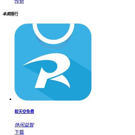
传奇
变态魔域255级999星手游版
传奇