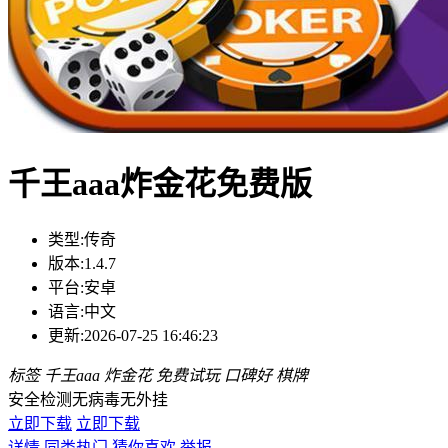
千王aaa炸金花免费版
类型:
传奇
版本:
1.4.7
平台:
安卓
语言:
中文
更新:
2026-07-25 16:46:23
标签
千王aaa
炸金花
免费试玩
口碑好
棋牌
安全检测
无病毒
无外挂
立即下载
立即下载
详情
同类热门
猜你喜欢
举报