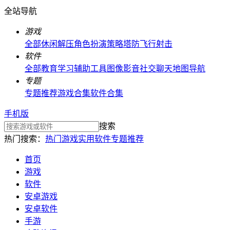
全站导航
游戏
全部
休闲解压
角色扮演
策略塔防
飞行射击
软件
全部
教育学习
辅助工具
图像影音
社交聊天
地图导航
专题
专题推荐
游戏合集
软件合集
手机版
搜索
热门搜索：
热门游戏
实用软件
专题推荐
首页
游戏
软件
安卓游戏
安卓软件
手游