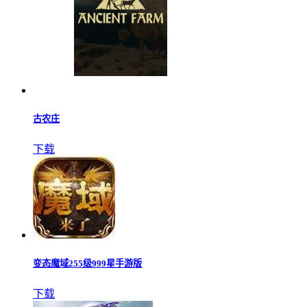
古农庄
下载
变态魔域255级999星手游版
下载