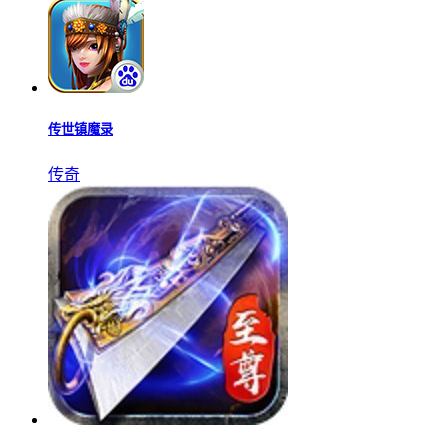
传世镇魔录
传奇