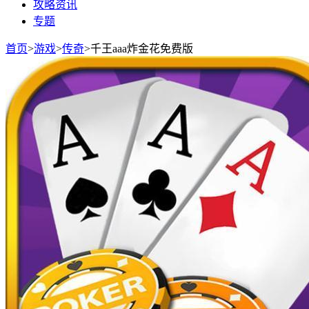
攻略资讯
专题
首页
>
游戏
>
传奇
>
千王aaa炸金花免费版