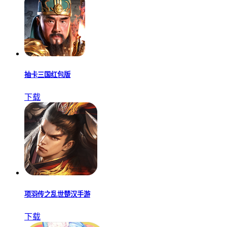
抽卡三国红包版
下载
项羽传之乱世楚汉手游
下载