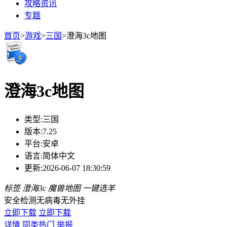
攻略资讯
专题
首页
>
游戏
>
三国
>
澄海3c地图
澄海3c地图
类型:
三国
版本:
7.25
平台:
安卓
语言:
简体中文
更新:
2026-06-07 18:30:59
标签
澄海3c
魔兽地图
一键选羊
安全检测
无病毒
无外挂
立即下载
立即下载
详情
同类热门
举报