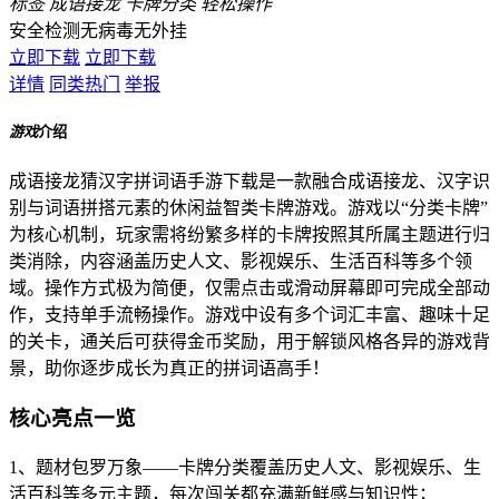
标签
成语接龙
卡牌分类
轻松操作
安全检测
无病毒
无外挂
立即下载
立即下载
详情
同类热门
举报
游戏
介绍
成语接龙猜汉字拼词语手游下载是一款融合成语接龙、汉字识
别与词语拼搭元素的休闲益智类卡牌游戏。游戏以“分类卡牌”
为核心机制，玩家需将纷繁多样的卡牌按照其所属主题进行归
类消除，内容涵盖历史人文、影视娱乐、生活百科等多个领
域。操作方式极为简便，仅需点击或滑动屏幕即可完成全部动
作，支持单手流畅操作。游戏中设有多个词汇丰富、趣味十足
的关卡，通关后可获得金币奖励，用于解锁风格各异的游戏背
景，助你逐步成长为真正的拼词语高手！
核心亮点一览
1、题材包罗万象——卡牌分类覆盖历史人文、影视娱乐、生
活百科等多元主题，每次闯关都充满新鲜感与知识性；