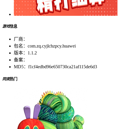
游戏
信息
厂商：
包名：
com.zq.cyjlchzpcy.huawei
版本：
1.1.2
备案：
MD5：
f1cf4edbd96e650730ca21af115de6d3
同类
热门