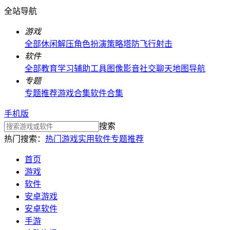
全站导航
游戏
全部
休闲解压
角色扮演
策略塔防
飞行射击
软件
全部
教育学习
辅助工具
图像影音
社交聊天
地图导航
专题
专题推荐
游戏合集
软件合集
手机版
搜索
热门搜索：
热门游戏
实用软件
专题推荐
首页
游戏
软件
安卓游戏
安卓软件
手游