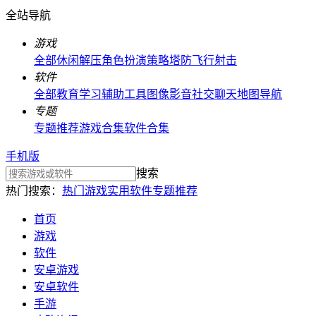
全站导航
游戏
全部
休闲解压
角色扮演
策略塔防
飞行射击
软件
全部
教育学习
辅助工具
图像影音
社交聊天
地图导航
专题
专题推荐
游戏合集
软件合集
手机版
搜索
热门搜索：
热门游戏
实用软件
专题推荐
首页
游戏
软件
安卓游戏
安卓软件
手游