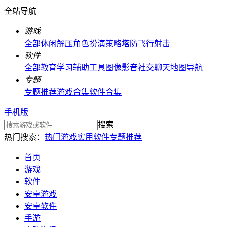
全站导航
游戏
全部
休闲解压
角色扮演
策略塔防
飞行射击
软件
全部
教育学习
辅助工具
图像影音
社交聊天
地图导航
专题
专题推荐
游戏合集
软件合集
手机版
搜索
热门搜索：
热门游戏
实用软件
专题推荐
首页
游戏
软件
安卓游戏
安卓软件
手游