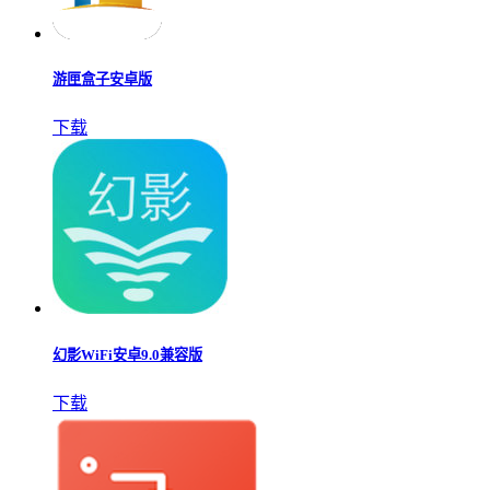
游匣盒子安卓版
下载
幻影WiFi安卓9.0兼容版
下载