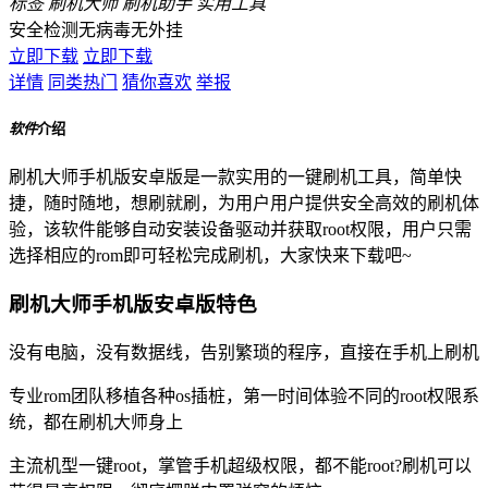
标签
刷机大师
刷机助手
实用工具
安全检测
无病毒
无外挂
立即下载
立即下载
详情
同类热门
猜你喜欢
举报
软件
介绍
刷机大师手机版安卓版是一款实用的一键刷机工具，简单快
捷，随时随地，想刷就刷，为用户用户提供安全高效的刷机体
验，该软件能够自动安装设备驱动并获取root权限，用户只需
选择相应的rom即可轻松完成刷机，大家快来下载吧~
刷机大师手机版安卓版特色
没有电脑，没有数据线，告别繁琐的程序，直接在手机上刷机
专业rom团队移植各种os插桩，第一时间体验不同的root权限系
统，都在刷机大师身上
主流机型一键root，掌管手机超级权限，都不能root?刷机可以