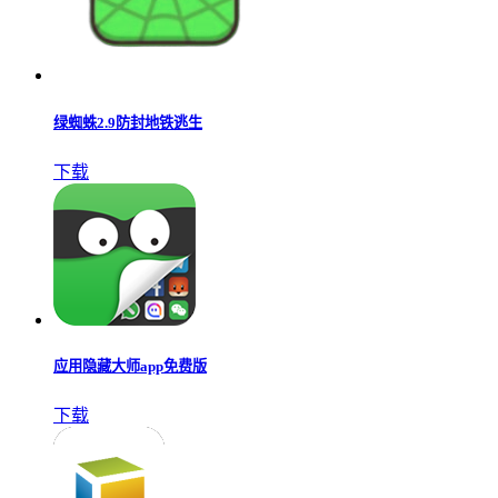
绿蜘蛛2.9防封地铁逃生
下载
应用隐藏大师app免费版
下载