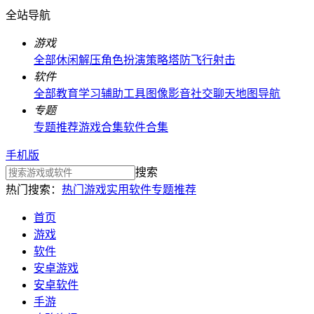
全站导航
游戏
全部
休闲解压
角色扮演
策略塔防
飞行射击
软件
全部
教育学习
辅助工具
图像影音
社交聊天
地图导航
专题
专题推荐
游戏合集
软件合集
手机版
搜索
热门搜索：
热门游戏
实用软件
专题推荐
首页
游戏
软件
安卓游戏
安卓软件
手游