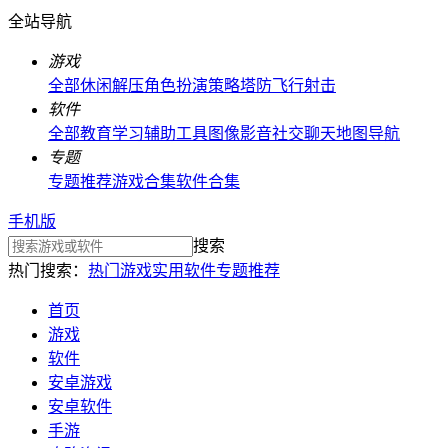
全站导航
游戏
全部
休闲解压
角色扮演
策略塔防
飞行射击
软件
全部
教育学习
辅助工具
图像影音
社交聊天
地图导航
专题
专题推荐
游戏合集
软件合集
手机版
搜索
热门搜索：
热门游戏
实用软件
专题推荐
首页
游戏
软件
安卓游戏
安卓软件
手游