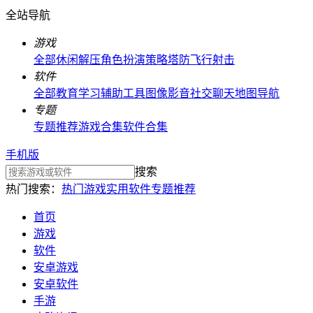
全站导航
游戏
全部
休闲解压
角色扮演
策略塔防
飞行射击
软件
全部
教育学习
辅助工具
图像影音
社交聊天
地图导航
专题
专题推荐
游戏合集
软件合集
手机版
搜索
热门搜索：
热门游戏
实用软件
专题推荐
首页
游戏
软件
安卓游戏
安卓软件
手游