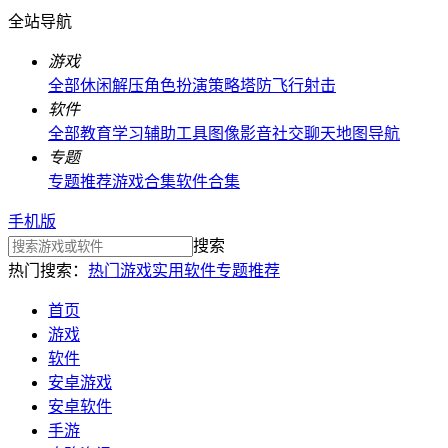
全站导航
游戏
全部
休闲解压
角色扮演
策略塔防
飞行射击
软件
全部
教育学习
辅助工具
图像影音
社交聊天
地图导航
专题
专题推荐
游戏合集
软件合集
手机版
搜索
热门搜索：
热门游戏
实用软件
专题推荐
首页
游戏
软件
安卓游戏
安卓软件
手游