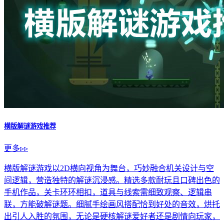
横版解谜游戏推荐
更多▹▹
横版解谜游戏以2D横向视角为舞台，巧妙融合机关设计与空
间逻辑，营造独特的解谜沉浸感。精选多款耐玩且口碑出色的
手机作品，关卡环环相扣，道具与线索需细致观察、逻辑串
联，方能破解谜题。细腻手绘画风搭配恰到好处的音效，烘托
出引人入胜的氛围，无论是硬核解谜爱好者还是剧情向玩家，