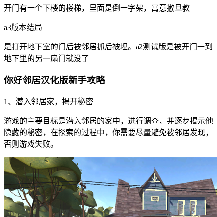
开门有一个下楼的楼梯，里面是倒十字架，寓意撒旦教
a3版本结局
是打开地下室的门后被邻居抓后被埋。a2测试版是被开门一到
地下里的另一扇门就没了
你好邻居汉化版新手攻略
1、潜入邻居家，揭开秘密
游戏的主要目标是潜入邻居的家中，进行调查，并逐步揭示他
隐藏的秘密，在探索的过程中，你需要尽量避免被邻居发现，
否则游戏失败。