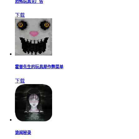
恐怖玩具无广告
下载
霍普先生的玩具屋作弊菜单
下载
诡闻秘录