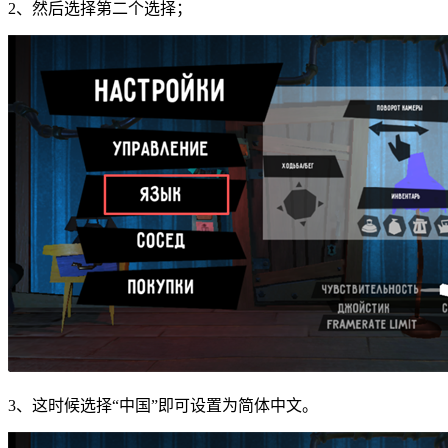
2、然后选择第二个选择；
3、这时候选择“中国”即可设置为简体中文。