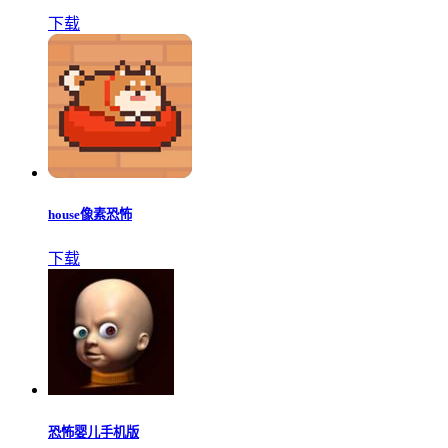
下载
house像素恐怖
下载
恐怖婴儿手机版