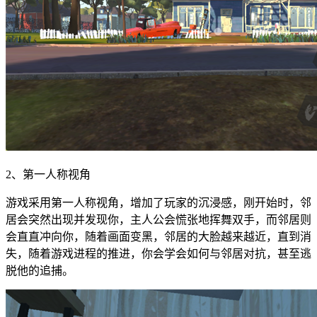
2、第一人称视角
游戏采用第一人称视角，增加了玩家的沉浸感，刚开始时，邻
居会突然出现并发现你，主人公会慌张地挥舞双手，而邻居则
会直直冲向你，随着画面变黑，邻居的大脸越来越近，直到消
失，随着游戏进程的推进，你会学会如何与邻居对抗，甚至逃
脱他的追捕。