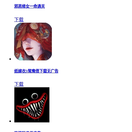
邪恶修女一命通关
下载
纸嫁衣3鸳鸯债下载无广告
下载