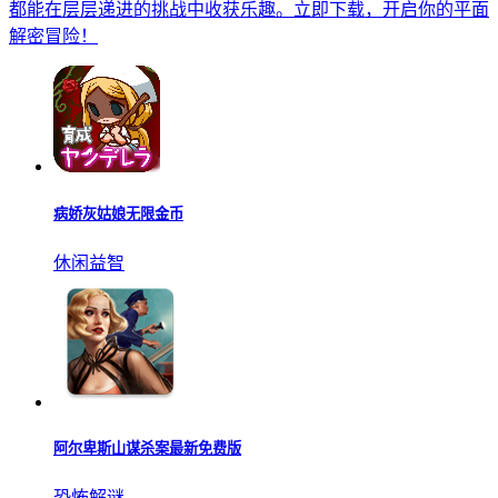
都能在层层递进的挑战中收获乐趣。立即下载，开启你的平面
解密冒险！
病娇灰姑娘无限金币
休闲益智
阿尔卑斯山谋杀案最新免费版
恐怖解谜