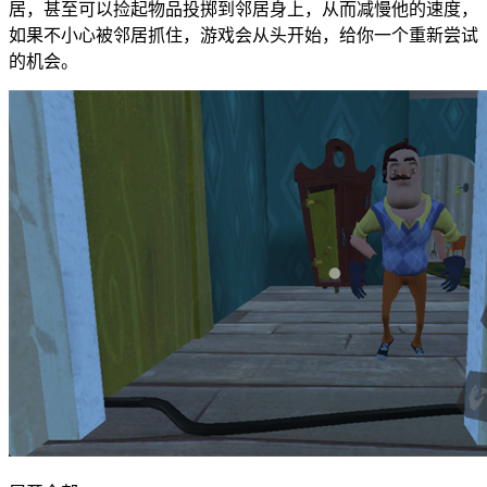
居，甚至可以捡起物品投掷到邻居身上，从而减慢他的速度，
如果不小心被邻居抓住，游戏会从头开始，给你一个重新尝试
的机会。