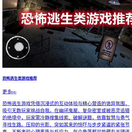
锈湖根源中文版本
休闲益智