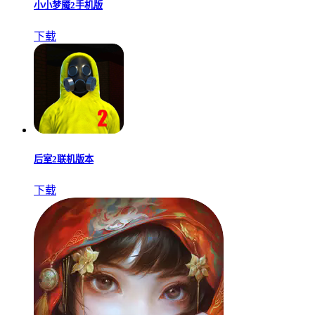
小小梦魇2手机版
下载
后室2联机版本
下载