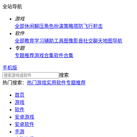
全站导航
游戏
全部
休闲解压
角色扮演
策略塔防
飞行射击
软件
全部
教育学习
辅助工具
图像影音
社交聊天
地图导航
专题
专题推荐
游戏合集
软件合集
手机版
搜索
热门搜索：
热门游戏
实用软件
专题推荐
首页
游戏
软件
安卓游戏
安卓软件
手游