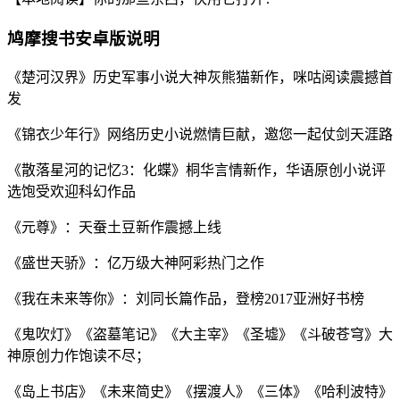
鸠摩搜书安卓版说明
《楚河汉界》历史军事小说大神灰熊猫新作，咪咕阅读震撼首
发
《锦衣少年行》网络历史小说燃情巨献，邀您一起仗剑天涯路
《散落星河的记忆3：化蝶》桐华言情新作，华语原创小说评
选饱受欢迎科幻作品
《元尊》：天蚕土豆新作震撼上线
《盛世天骄》：亿万级大神阿彩热门之作
《我在未来等你》：刘同长篇作品，登榜2017亚洲好书榜
《鬼吹灯》《盗墓笔记》《大主宰》《圣墟》《斗破苍穹》大
神原创力作饱读不尽；
《岛上书店》《未来简史》《摆渡人》《三体》《哈利波特》