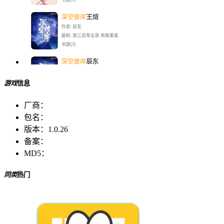
游戏
信息
厂商：
包名：
版本：
1.0.26
备案：
MD5：
同类
热门