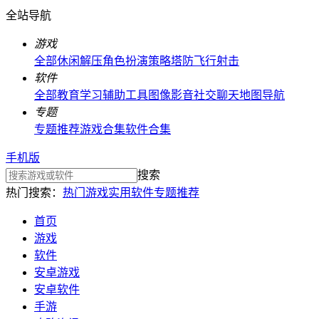
全站导航
游戏
全部
休闲解压
角色扮演
策略塔防
飞行射击
软件
全部
教育学习
辅助工具
图像影音
社交聊天
地图导航
专题
专题推荐
游戏合集
软件合集
手机版
搜索
热门搜索：
热门游戏
实用软件
专题推荐
首页
游戏
软件
安卓游戏
安卓软件
手游