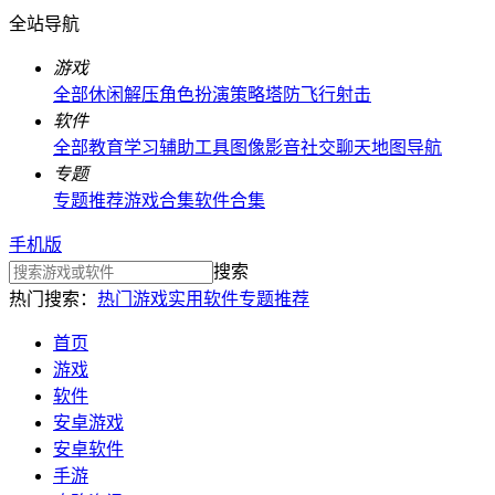
全站导航
游戏
全部
休闲解压
角色扮演
策略塔防
飞行射击
软件
全部
教育学习
辅助工具
图像影音
社交聊天
地图导航
专题
专题推荐
游戏合集
软件合集
手机版
搜索
热门搜索：
热门游戏
实用软件
专题推荐
首页
游戏
软件
安卓游戏
安卓软件
手游