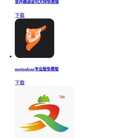
变声器语音包大师免费版
下载
motionleap专业版免费版
下载