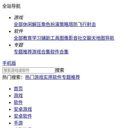
全站导航
游戏
全部
休闲解压
角色扮演
策略塔防
飞行射击
软件
全部
教育学习
辅助工具
图像影音
社交聊天
地图导航
专题
专题推荐
游戏合集
软件合集
手机版
搜索
热门搜索：
热门游戏
实用软件
专题推荐
首页
游戏
软件
安卓游戏
安卓软件
手游