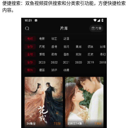
便捷搜索：双鱼视频提供搜索和分类索引功能，方便快捷检索
内容。