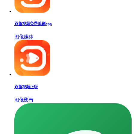
图像媒体
双鱼视频免费追剧app
图像媒体
双鱼视频正版
图像影音