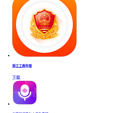
智控游乐 最新版v3.2.1
下载
浙江工商年报
下载