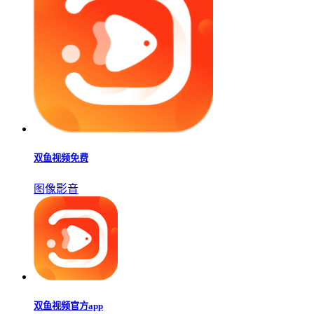
图像影音
双鱼视频免费
图像影音