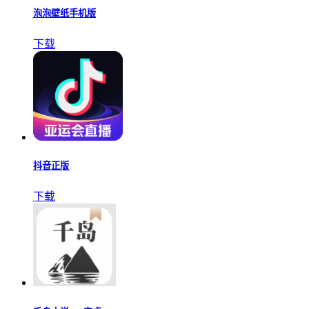
泡泡壁纸手机版
下载
抖音正版
下载