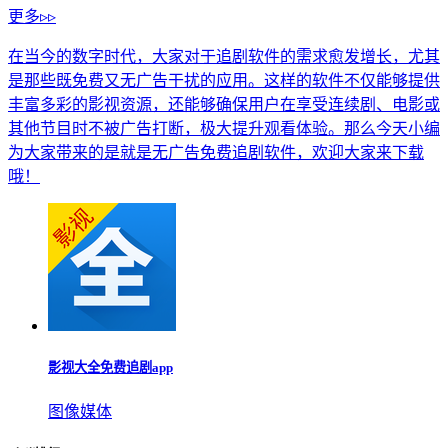
2024无广告免费追剧软件推荐
更多▹▹
在当今的数字时代，大家对于追剧软件的需求愈发增长，尤其
是那些既免费又无广告干扰的应用。这样的软件不仅能够提供
丰富多彩的影视资源，还能够确保用户在享受连续剧、电影或
其他节目时不被广告打断，极大提升观看体验。那么今天小编
为大家带来的是就是无广告免费追剧软件，欢迎大家来下载
哦！