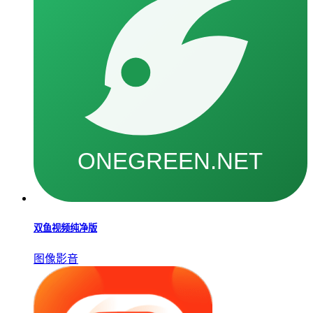
双鱼视频纯净版