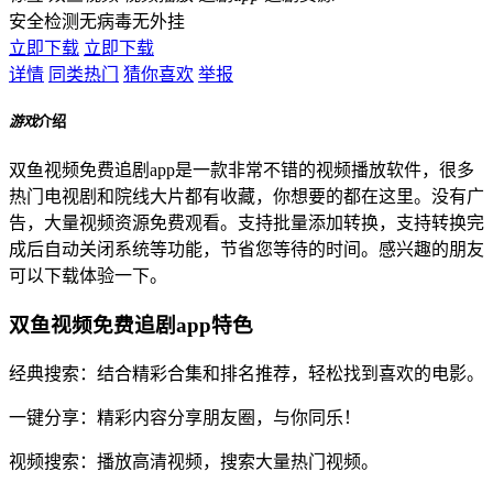
安全检测
无病毒
无外挂
立即下载
立即下载
详情
同类热门
猜你喜欢
举报
游戏
介绍
双鱼视频免费追剧app是一款非常不错的视频播放软件，很多
热门电视剧和院线大片都有收藏，你想要的都在这里。没有广
告，大量视频资源免费观看。支持批量添加转换，支持转换完
成后自动关闭系统等功能，节省您等待的时间。感兴趣的朋友
可以下载体验一下。
双鱼视频免费追剧app特色
经典搜索：结合精彩合集和排名推荐，轻松找到喜欢的电影。
一键分享：精彩内容分享朋友圈，与你同乐！
视频搜索：播放高清视频，搜索大量热门视频。