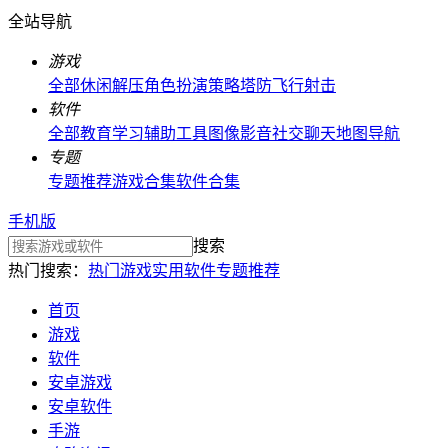
全站导航
游戏
全部
休闲解压
角色扮演
策略塔防
飞行射击
软件
全部
教育学习
辅助工具
图像影音
社交聊天
地图导航
专题
专题推荐
游戏合集
软件合集
手机版
搜索
热门搜索：
热门游戏
实用软件
专题推荐
首页
游戏
软件
安卓游戏
安卓软件
手游