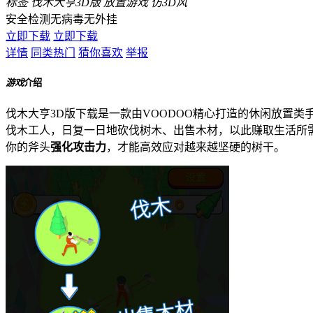
标签
伐木大亨3D版
放置游戏
仿3D风
安全检测
无病毒
无外挂
立即下载
立即下载
详情
同类热门
猜你喜欢
举报
游戏
介绍
伐木大亨3D版下载是一款由VOODOO精心打造的休闲放置类
伐木工人，日复一日地砍伐树木、出售木材，以此赚取生活所
你的斧头
强化攻击力
，才能高效应对越来越坚硬的树干。