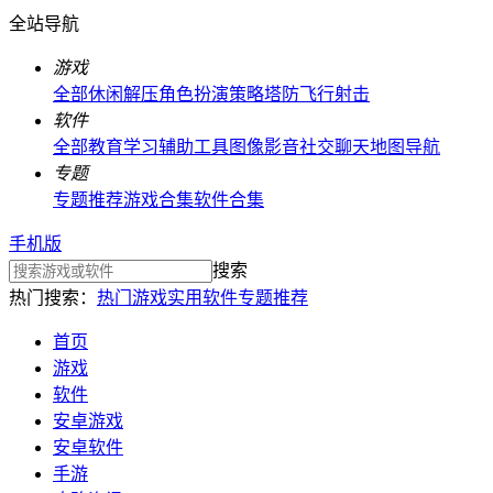
全站导航
游戏
全部
休闲解压
角色扮演
策略塔防
飞行射击
软件
全部
教育学习
辅助工具
图像影音
社交聊天
地图导航
专题
专题推荐
游戏合集
软件合集
手机版
搜索
热门搜索：
热门游戏
实用软件
专题推荐
首页
游戏
软件
安卓游戏
安卓软件
手游