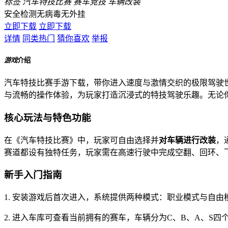
标签
汽车特技比赛
赛车竞技
车辆改装
安全检测
无病毒
无外挂
立即下载
立即下载
详情
同类热门
猜你喜欢
举报
游戏
介绍
汽车特技比赛手游下载，带你进入速度与激情交织的极限驾驶世界！
与流畅的操作体验，为玩家打造沉浸式的特技驾驶乐趣。无论
核心玩法与特色功能
在《汽车特技比赛》中，玩家可自由选择并
对车辆进行改装
，
赛道都设有独特任务，玩家需在高速行驶中完成空翻、回环、
新手入门指南
1. 安装游戏后首次进入，系统提供两种模式：职业模式与自
2. 进入车库可查看当前拥有的赛车，车辆分为C、B、A、