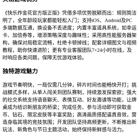
《快乐炸金花官方版正版》凭借多项优势脱颖而出：规则简洁
明了，全年龄段玩家都能轻松入门；支持iOS、Android及PC
多端数据互通，换设备不丢进度；内置丰富道具系统，如幸运
卡、加倍券等，增添策略深度与趣味性；采用高性能服务器架
构，确保对局稳定流畅，杜绝卡顿掉线；配套详细图文与视频
教程，助你快速进阶；更有专业客服团队7×24小时在线，及
时响应各类问题，保障无忧游戏体验。
独特游戏魅力
游戏节奏明快，一局仅需几分钟，碎片时间也能畅快开打；挑
战模式多样，从单人闯关到团队赛制，持续激发探索欲；强大
的社交系统支持语音聊天、表情互动、好友邀请等功能，让牌
桌成为结识新朋友的桥梁；完成任务、参与活动即可获取金
币、钻石、限定皮肤等丰富奖励；高清画质搭配逼真音效，营
造身临其境的竞技氛围；开发团队坚持高频更新，不断推出新
玩法、新角色与节日主题活动，始终保持新鲜感与活力。