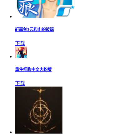
轩辕剑3云和山的彼端
下载
重生细胞中文内购版
下载