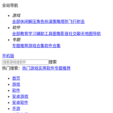
全站导航
游戏
全部
休闲解压
角色扮演
策略塔防
飞行射击
软件
全部
教育学习
辅助工具
图像影音
社交聊天
地图导航
专题
专题推荐
游戏合集
软件合集
手机版
搜索
热门搜索：
热门游戏
实用软件
专题推荐
首页
游戏
软件
安卓游戏
安卓软件
手游