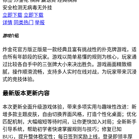
标签
炸金花
棋牌
赢话费
经典棋牌
安全检测
无病毒
无外挂
立即下载
立即下载
详情
同类热门
举报
游戏
介绍
炸金花官方版正版是一款经典且富有挑战性的扑克牌游戏，适
合所有年龄段的玩家。游戏以简单易懂的规则为核心，玩家通
过比较各自手中的三张牌大小来决出胜负。游戏画面精致细
腻，操作顺滑流畅，支持多人实时在线对战，为玩家带来沉浸
式的竞技体验。
最新版本更新内容
本次更新全面升级游戏体验，带来多项实用与趣味性改进：新
增多款主题皮肤，自由切换界面风格，打造个性化桌面；优化
匹配机制，大幅缩短等待时间，让你更快加入对局；全新新手
引导系统，帮助初学者快速掌握规则与技巧；修复已知
BUG，提升整体稳定性；每日签到奖励上线，登录即领丰厚