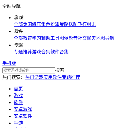
全站导航
游戏
全部
休闲解压
角色扮演
策略塔防
飞行射击
软件
全部
教育学习
辅助工具
图像影音
社交聊天
地图导航
专题
专题推荐
游戏合集
软件合集
手机版
搜索
热门搜索：
热门游戏
实用软件
专题推荐
首页
游戏
软件
安卓游戏
安卓软件
手游