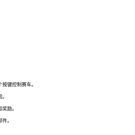
个按键控制赛车。
验。
和奖励。
部件。