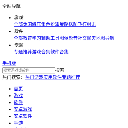
全站导航
游戏
全部
休闲解压
角色扮演
策略塔防
飞行射击
软件
全部
教育学习
辅助工具
图像影音
社交聊天
地图导航
专题
专题推荐
游戏合集
软件合集
手机版
搜索
热门搜索：
热门游戏
实用软件
专题推荐
首页
游戏
软件
安卓游戏
安卓软件
手游