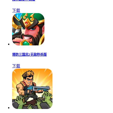
下载
塔防三国志2无敌秒杀版
下载