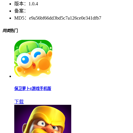
版本：
1.0.4
备案：
MD5：
e9a56bf66dd3bd5c7a126ce0e341dfb7
同类
热门
保卫萝卜4游戏手机版
下载