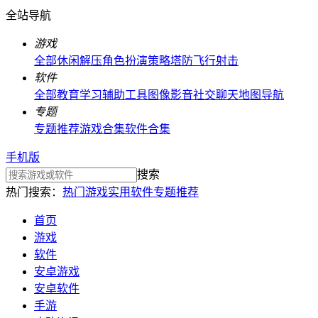
全站导航
游戏
全部
休闲解压
角色扮演
策略塔防
飞行射击
软件
全部
教育学习
辅助工具
图像影音
社交聊天
地图导航
专题
专题推荐
游戏合集
软件合集
手机版
搜索
热门搜索：
热门游戏
实用软件
专题推荐
首页
游戏
软件
安卓游戏
安卓软件
手游