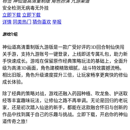
标签
神仙道高清重制版
角色扮演
九游渠道
安全检测
无病毒
无外挂
立即下载
立即下载
详情
同类热门
猜你喜欢
举报
游戏
介绍
神仙道高清重制版九游版是一款广受好评的3D回合制仙侠闯
关手游，支持九游账号一键登录，上线即送专属礼包，助力新
手快速成长。游戏在保留原作经典策略玩法的基础上，全面升
级为高清3D画面，角色建模精致细腻，战斗特效震撼流畅。
相比旧版，角色升级速度提升三倍，让玩家畅享更爽快的修仙
成长体验。
除了经典的策略对战，游戏还融入药园种植、吹龙鱼、护送取
经等丰富趣味玩法，让修仙之路不再单调。无论是回归的老玩
家，还是初次踏入仙途的新手，都能在这款融合怀旧与创新的
作品中找到属于自己的乐趣与挑战。立即下载，开启你的神仙
道传奇之旅！