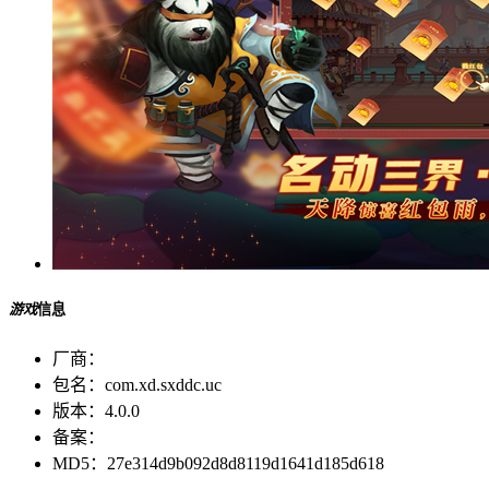
游戏
信息
厂商：
包名：
com.xd.sxddc.uc
版本：
4.0.0
备案：
MD5：
27e314d9b092d8d8119d1641d185d618