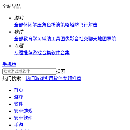
全站导航
游戏
全部
休闲解压
角色扮演
策略塔防
飞行射击
软件
全部
教育学习
辅助工具
图像影音
社交聊天
地图导航
专题
专题推荐
游戏合集
软件合集
手机版
搜索
热门搜索：
热门游戏
实用软件
专题推荐
首页
游戏
软件
安卓游戏
安卓软件
手游