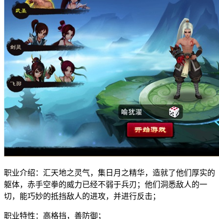
职业介绍：汇天地之灵气，集日月之精华，造就了他们厚实的
躯体，赤手空拳的威力已经不弱于兵刃；他们洞悉敌人的一
切，能巧妙的抵挡敌人的进攻，并进行反击；
职业特性：高格挡，善防御；