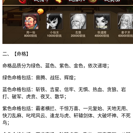
二、【命格】
命格品质分为绿色、蓝色、紫色、金色，依次递增；
绿色命格包括：兽腾、战狂、辉煌；
蓝色命格包括：斩铁、吉星、信牢、无惧、热血、贪狼、岩
打、破军、虎贲、夜叉、散华；
紫色命格包括：霸者横拦、千惊万喜、一元复始、天地无用、
快刀乱麻、叱咤风云、逢龙与虎、轩辕剑体、大破坏神、不死
鸟；