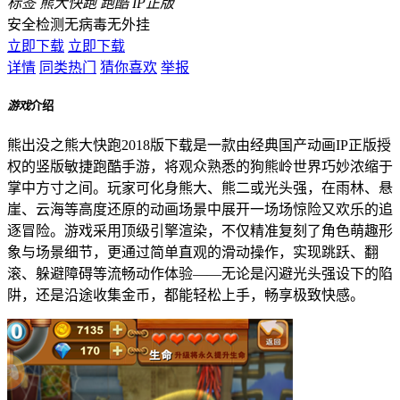
标签
熊大快跑
跑酷
IP正版
安全检测
无病毒
无外挂
立即下载
立即下载
详情
同类热门
猜你喜欢
举报
游戏
介绍
熊出没之熊大快跑2018版下载是一款由经典国产动画IP正版授
权的竖版敏捷跑酷手游，将观众熟悉的狗熊岭世界巧妙浓缩于
掌中方寸之间。玩家可化身熊大、熊二或光头强，在雨林、悬
崖、云海等高度还原的动画场景中展开一场场惊险又欢乐的追
逐冒险。游戏采用顶级引擎渲染，不仅精准复刻了角色萌趣形
象与场景细节，更通过简单直观的滑动操作，实现跳跃、翻
滚、躲避障碍等流畅动作体验——无论是闪避光头强设下的陷
阱，还是沿途收集金币，都能轻松上手，畅享极致快感。