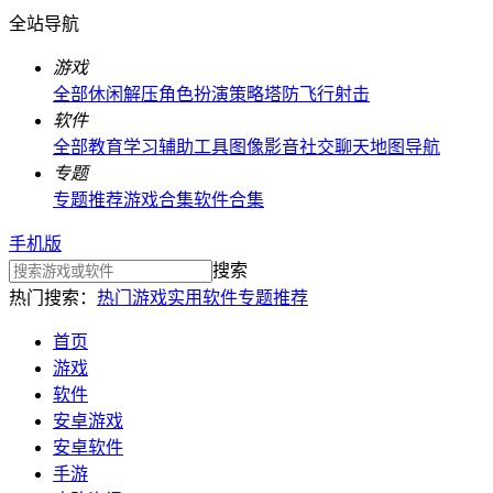
全站导航
游戏
全部
休闲解压
角色扮演
策略塔防
飞行射击
软件
全部
教育学习
辅助工具
图像影音
社交聊天
地图导航
专题
专题推荐
游戏合集
软件合集
手机版
搜索
热门搜索：
热门游戏
实用软件
专题推荐
首页
游戏
软件
安卓游戏
安卓软件
手游