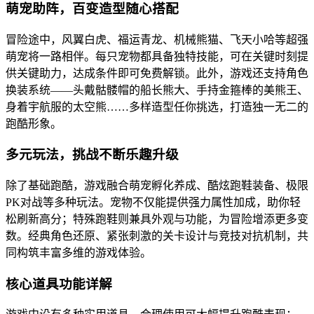
萌宠助阵，百变造型随心搭配
冒险途中，风翼白虎、福运青龙、机械熊猫、飞天小哈等超强
萌宠将一路相伴。每只宠物都具备独特技能，可在关键时刻提
供关键助力，达成条件即可免费解锁。此外，游戏还支持角色
换装系统——头戴骷髅帽的船长熊大、手持金箍棒的美熊王、
身着宇航服的太空熊……多样造型任你挑选，打造独一无二的
跑酷形象。
多元玩法，挑战不断乐趣升级
除了基础跑酷，游戏融合萌宠孵化养成、酷炫跑鞋装备、极限
PK对战等多种玩法。宠物不仅能提供强力属性加成，助你轻
松刷新高分；特殊跑鞋则兼具外观与功能，为冒险增添更多变
数。经典角色还原、紧张刺激的关卡设计与竞技对抗机制，共
同构筑丰富多维的游戏体验。
核心道具功能详解