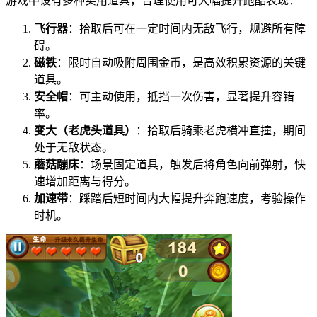
游戏中设有多种实用道具，合理使用可大幅提升跑酷表现：
飞行器
：拾取后可在一定时间内无敌飞行，规避所有障
碍。
磁铁
：限时自动吸附周围金币，是高效积累资源的关键
道具。
安全帽
：可主动使用，抵挡一次伤害，显著提升容错
率。
变大（老虎头道具）
：拾取后骑乘老虎横冲直撞，期间
处于无敌状态。
蘑菇蹦床
：场景固定道具，触发后将角色向前弹射，快
速增加距离与得分。
加速带
：踩踏后短时间内大幅提升奔跑速度，考验操作
时机。