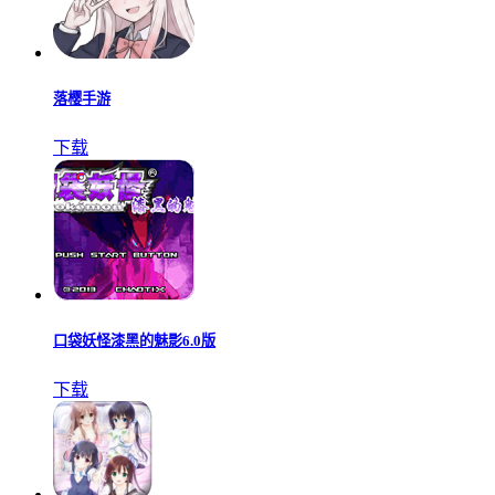
落樱手游
下载
口袋妖怪漆黑的魅影6.0版
下载