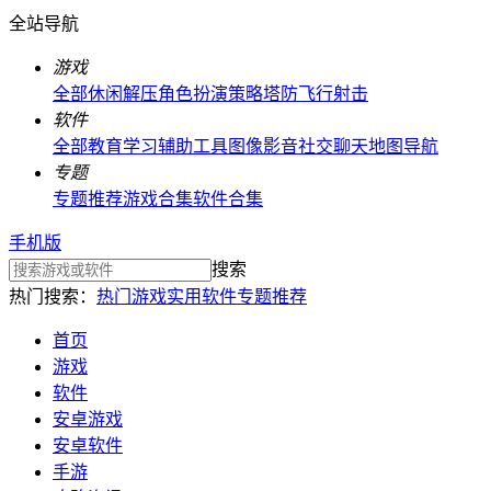
全站导航
游戏
全部
休闲解压
角色扮演
策略塔防
飞行射击
软件
全部
教育学习
辅助工具
图像影音
社交聊天
地图导航
专题
专题推荐
游戏合集
软件合集
手机版
搜索
热门搜索：
热门游戏
实用软件
专题推荐
首页
游戏
软件
安卓游戏
安卓软件
手游