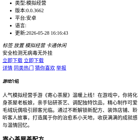
类型:
模拟经营
版本:
0.0.3662
平台:
安卓
语言:
更新:
2026-05-28 16:16:43
标签
放置
模拟经营
卡通休闲
安全检测
无病毒
无外挂
立即下载
立即下载
详情
同类热门
猜你喜欢
举报
游戏
介绍
人气模拟经营手游《寄心茶屋》温暖上线！在游戏中，你将化
身茶屋老板娘，亲手钻研茶艺、调配独特饮品，精心制作可爱
毛绒玩偶吸引顾客光临。通过不断解锁新配方、装饰店铺、聆
听客人故事，打造属于你的治愈系小天地，收获满满的成就感
与温情回忆。
寄心茶屋茶配方