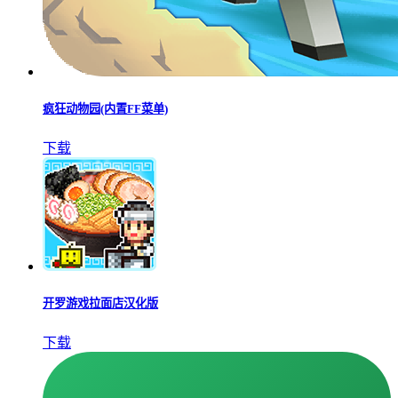
疯狂动物园(内置FF菜单)
下载
开罗游戏拉面店汉化版
下载