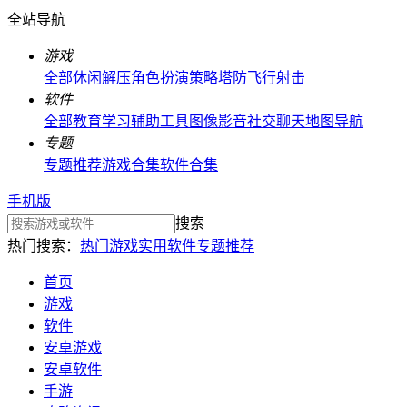
全站导航
游戏
全部
休闲解压
角色扮演
策略塔防
飞行射击
软件
全部
教育学习
辅助工具
图像影音
社交聊天
地图导航
专题
专题推荐
游戏合集
软件合集
手机版
搜索
热门搜索：
热门游戏
实用软件
专题推荐
首页
游戏
软件
安卓游戏
安卓软件
手游