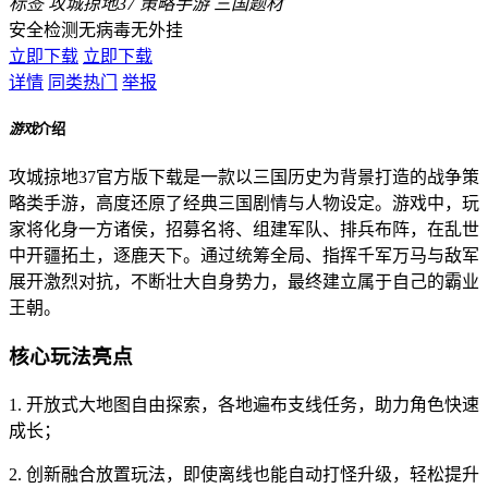
标签
攻城掠地37
策略手游
三国题材
安全检测
无病毒
无外挂
立即下载
立即下载
详情
同类热门
举报
游戏
介绍
攻城掠地37官方版下载是一款以三国历史为背景打造的战争策
略类手游，高度还原了经典三国剧情与人物设定。游戏中，玩
家将化身一方诸侯，招募名将、组建军队、排兵布阵，在乱世
中开疆拓土，逐鹿天下。通过统筹全局、指挥千军万马与敌军
展开激烈对抗，不断壮大自身势力，最终建立属于自己的霸业
王朝。
核心玩法亮点
1. 开放式大地图自由探索，各地遍布支线任务，助力角色快速
成长；
2. 创新融合放置玩法，即使离线也能自动打怪升级，轻松提升