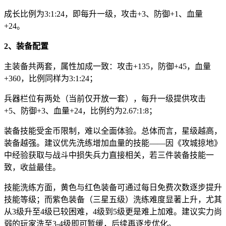
成长比例为3:1:24，即每升一级，攻击+3、防御+1、血量
+24。
2、装备配置
主装备共两套，属性加成一致：攻击+135，防御+45，血量
+360，比例同样为3:1:24；
兵器栏位有两处（当前仅开放一套），每升一级提供攻击
+5、防御+3、血量+24，比例约为2.67:1:8；
装备技能受金币限制，难以全面体验。总体而言，星级越高，
装备越强。建议优先洗练增加血量的技能——因《攻城掠地》
中经验获取与战斗中损失兵力直接相关，若三件装备技能一
致，收益最佳。
技能洗练方面，黄色与红色装备可通过每日免费次数逐步提升
技能等级；而紫色装备（三星五级）洗练难度显著上升，尤其
从3级升至4级已较困难，4级到5级更是难上加难。建议实力尚
弱的玩家洗至3-4级即可暂缓，后续再逐步优化。