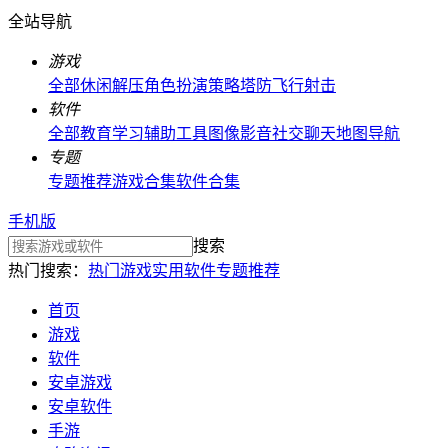
全站导航
游戏
全部
休闲解压
角色扮演
策略塔防
飞行射击
软件
全部
教育学习
辅助工具
图像影音
社交聊天
地图导航
专题
专题推荐
游戏合集
软件合集
手机版
搜索
热门搜索：
热门游戏
实用软件
专题推荐
首页
游戏
软件
安卓游戏
安卓软件
手游