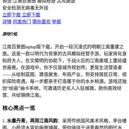
标签
江南百景图
模拟经营
古风建造
安全检测
无病毒
无外挂
立即下载
立即下载
详情
同类热门
猜你喜欢
举报
游戏
介绍
江南百景图taptap版下载，开启一段沉浸式的明朝江南重建之
旅。这是一款以明代为背景的古风模拟经营手游，玩家将化身
知府大人，在文徵明的协助下，于战火后的江南废墟上重绘盛
世画卷。在游戏中，你不仅是城市规划师，更是生活营造者
——从绘制蓝图、建造屋舍、布局产业，到安排居民日常、组
织探险奇遇，每一步都亲手打造属于你的水乡桃源。游戏还独
创“绘画”抽卡系统，可邀请历史名人入驻城镇，助你高效经
营、共绘锦绣江南。
核心亮点一览
1.
水墨丹青，再现江南风韵
：采用传统国风美术风格，亭台楼
阁、小桥流水皆如画卷铺展，带你徜徉于诗意盎然的明代水