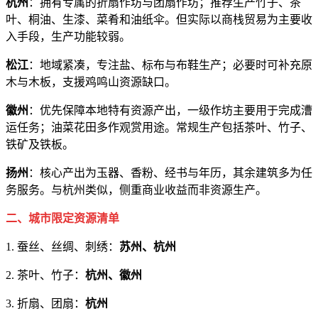
杭州
：拥有专属的折扇作坊与团扇作坊；推荐生产竹子、茶
叶、桐油、生漆、菜肴和油纸伞。但实际以商栈贸易为主要收
入手段，生产功能较弱。
松江
：地域紧凑，专注盐、标布与布鞋生产；必要时可补充原
木与木板，支援鸡鸣山资源缺口。
徽州
：优先保障本地特有资源产出，一级作坊主要用于完成漕
运任务；油菜花田多作观赏用途。常规生产包括茶叶、竹子、
铁矿及铁板。
扬州
：核心产出为玉器、香粉、经书与年历，其余建筑多为任
务服务。与杭州类似，侧重商业收益而非资源生产。
二、城市限定资源清单
1. 蚕丝、丝绸、刺绣：
苏州、杭州
2. 茶叶、竹子：
杭州、徽州
3. 折扇、团扇：
杭州