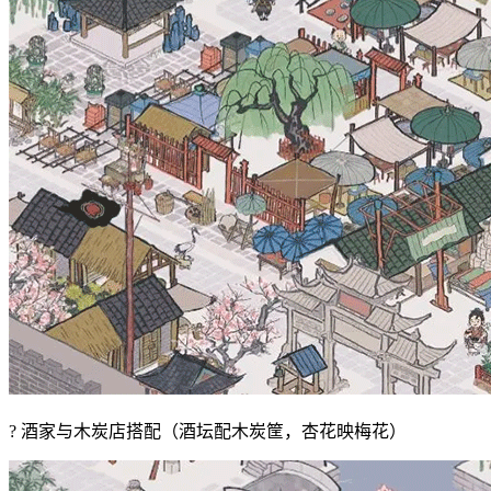
? 酒家与木炭店搭配（酒坛配木炭筐，杏花映梅花）