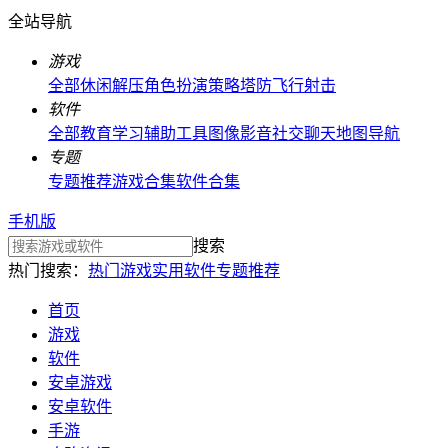
全站导航
游戏
全部
休闲解压
角色扮演
策略塔防
飞行射击
软件
全部
教育学习
辅助工具
图像影音
社交聊天
地图导航
专题
专题推荐
游戏合集
软件合集
手机版
搜索
热门搜索：
热门游戏
实用软件
专题推荐
首页
游戏
软件
安卓游戏
安卓软件
手游