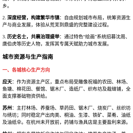
乡。
2.
深度经营，构建繁华市镇
：自由规划城市布局，统筹资源生
产与商业发展，体验从荒芜到鼎盛的完整建设过程。
3.
历史名士，共襄治理盛举
：通过特色“绘画”系统招募沈周、
唐伯虎等历史人物，发挥其专属天赋助力城市发展。
城市资源与生产指南
一、各城核心生产方向
应天
：作为资源主产区，重点布局受雕像祝福的农田、林场、
鱼塘、棉花田、餐馆、锯木厂、造纸厂、织布坊及裁缝铺，全
面支撑基础物资供给。
苏州
：主打林场、养蚕场、草药田、锯木厂、烧炭厂、丝织坊
与绣坊；同时稳定产出肉类、桐油、生漆、铁矿、菜肴、油纸
及油纸伞。在杭州未开放前，药铺与渔具店是主要盈利来源。