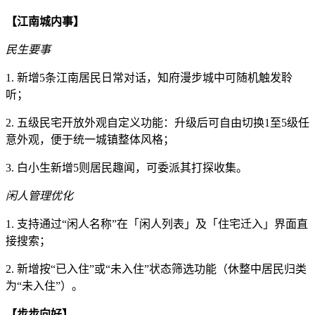
【江南城内事】
民生要事
1. 新增5条江南居民日常对话，知府漫步城中可随机触发聆
听；
2. 五级民宅开放外观自定义功能：升级后可自由切换1至5级任
意外观，便于统一城镇整体风格；
3. 白小生新增5则居民趣闻，可委派其打探收集。
闲人管理优化
1. 支持通过“闲人名称”在「闲人列表」及「住宅迁入」界面直
接搜索；
2. 新增按“已入住”或“未入住”状态筛选功能（休整中居民归类
为“未入住”）。
【步步向好】