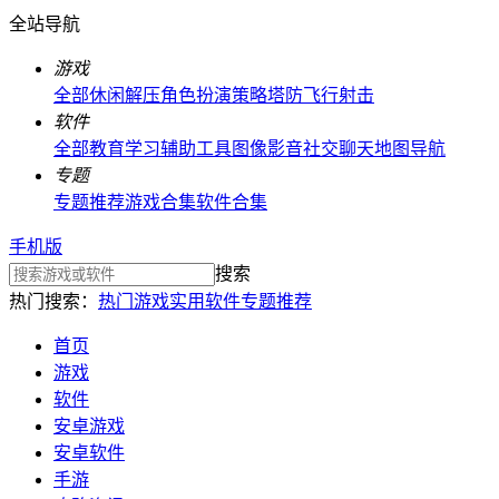
全站导航
游戏
全部
休闲解压
角色扮演
策略塔防
飞行射击
软件
全部
教育学习
辅助工具
图像影音
社交聊天
地图导航
专题
专题推荐
游戏合集
软件合集
手机版
搜索
热门搜索：
热门游戏
实用软件
专题推荐
首页
游戏
软件
安卓游戏
安卓软件
手游