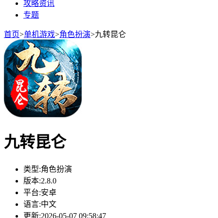
攻略资讯
专题
首页
>
单机游戏
>
角色扮演
>
九转昆仑
九转昆仑
类型:
角色扮演
版本:
2.8.0
平台:
安卓
语言:
中文
更新:
2026-05-07 09:58:47