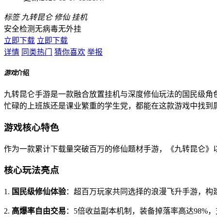
标签
九转昆仑
修仙
挂机
安全检测
无病毒
无外挂
立即下载
立即下载
详情
同类热门
猜你喜欢
举报
游戏
介绍
九转昆仑手游是一款融合放置挂机与深度修仙玩法的国民级角
忙碌的上班族还是课业繁重的学生党，都能在这款游戏中找到
游戏核心特色
作为一款累计下载量突破百万的修仙题材手游，《九转昆仑》
核心玩法亮点
1.
国民级修仙体验
：超百万玩家共同选择的浪漫飞升手游，构
2.
高爆率自由交易
：5倍收益副本机制，装备掉落率高达98%