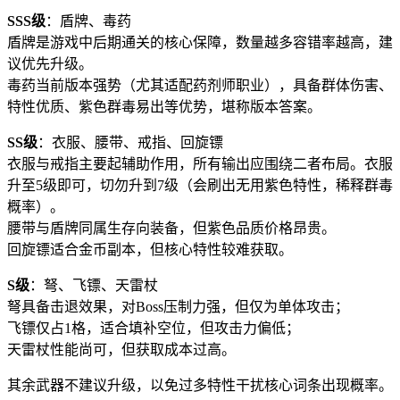
SSS级
：盾牌、毒药
盾牌是游戏中后期通关的核心保障，数量越多容错率越高，建
议优先升级。
毒药当前版本强势（尤其适配药剂师职业），具备群体伤害、
特性优质、紫色群毒易出等优势，堪称版本答案。
SS级
：衣服、腰带、戒指、回旋镖
衣服与戒指主要起辅助作用，所有输出应围绕二者布局。衣服
升至5级即可，切勿升到7级（会刷出无用紫色特性，稀释群毒
概率）。
腰带与盾牌同属生存向装备，但紫色品质价格昂贵。
回旋镖适合金币副本，但核心特性较难获取。
S级
：弩、飞镖、天雷杖
弩具备击退效果，对Boss压制力强，但仅为单体攻击；
飞镖仅占1格，适合填补空位，但攻击力偏低；
天雷杖性能尚可，但获取成本过高。
其余武器不建议升级，以免过多特性干扰核心词条出现概率。