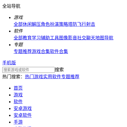
全站导航
游戏
全部
休闲解压
角色扮演
策略塔防
飞行射击
软件
全部
教育学习
辅助工具
图像影音
社交聊天
地图导航
专题
专题推荐
游戏合集
软件合集
手机版
搜索
热门搜索：
热门游戏
实用软件
专题推荐
首页
游戏
软件
安卓游戏
安卓软件
手游