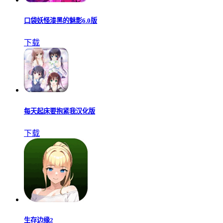
口袋妖怪漆黑的魅影6.0版
下载
每天起床要抱紧我汉化版
下载
生存边缘2