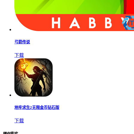
弓箭传说
下载
地牢求生2无限金币钻石版
下载
猜你
喜欢