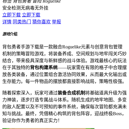
标签
背包勇者
冒险
Roguelike
安全检测
无病毒
无外挂
立即下载
立即下载
详情
同类热门
猜你喜欢
举报
游戏
介绍
背包勇者手游下载是一款融合Roguelike元素与创意背包管理
机制的策略冒险游戏，将装备养成、空间规划与地牢闯关巧妙
结合，带来极具深度与新鲜感的战斗体验。游戏最核心的玩法
在于其独特的
背包构建系统
——玩家需在有限的格子中合理摆
放各类装备，通过位置组合激活协同效果，从而最大化输出或
生存能力。每一件物品的摆放都直接影响战局，策略性极强。
随着探索深入，玩家可通过
装备合成机制
将基础道具升级为强
力神装，逐步打造专属战斗体系。随机生成的地牢地图、多变
的敌人配置以及不可预知的事件系统，确保每次冒险都充满未
知与挑战。最终，凭借精心构筑的背包阵容，迎战终极Boss，
验证你作为勇者的真正实力！