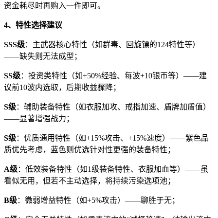
资金耗尽时再购入一件即可。
4、特性选择建议
SSS级
：主武器核心特性（如群毒、回旋镖的124特性等）
——缺失则无法成型；
SS级
：投资类特性（如+50%经验、每波+10银币等）——建
议前10波内选取，后期收益骤降；
S级
：辅助装备特性（如衣服加攻、戒指加速、盾牌加盾值）
——显著增强战力；
S级
：优质通用特性（如+15%攻击、+15%速度）——紫色品
质优先考虑，蓝色则优选针对性更强的装备特性；
A级
：低效装备特性（如1级装备特性、衣服加血等）——虽
看似无用，但若不主动选择，将持续污染选项池；
B级
：微弱增益特性（如+5%攻击）——聊胜于无；