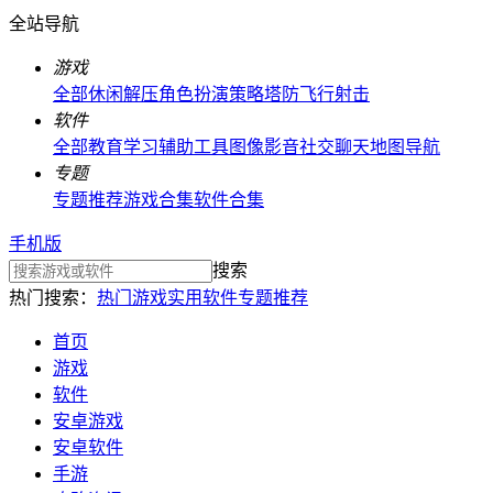
全站导航
游戏
全部
休闲解压
角色扮演
策略塔防
飞行射击
软件
全部
教育学习
辅助工具
图像影音
社交聊天
地图导航
专题
专题推荐
游戏合集
软件合集
手机版
搜索
热门搜索：
热门游戏
实用软件
专题推荐
首页
游戏
软件
安卓游戏
安卓软件
手游