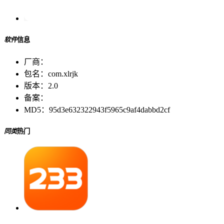
软件
信息
厂商：
包名：
com.xlrjk
版本：
2.0
备案：
MD5：
95d3e632322943f5965c9af4dabbd2cf
同类
热门