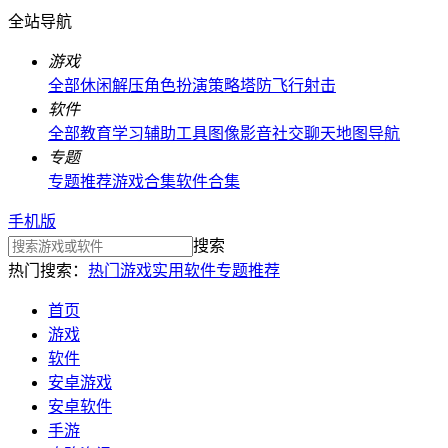
全站导航
游戏
全部
休闲解压
角色扮演
策略塔防
飞行射击
软件
全部
教育学习
辅助工具
图像影音
社交聊天
地图导航
专题
专题推荐
游戏合集
软件合集
手机版
搜索
热门搜索：
热门游戏
实用软件
专题推荐
首页
游戏
软件
安卓游戏
安卓软件
手游