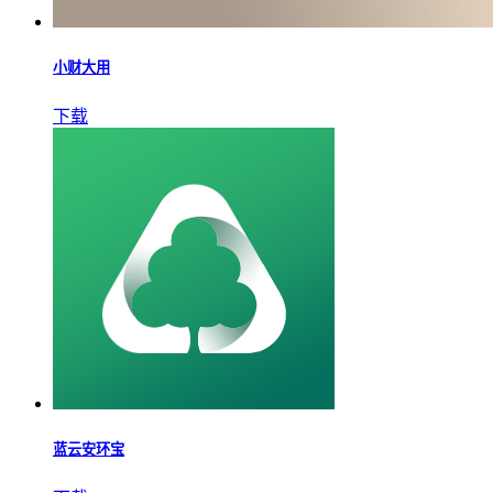
小财大用
下载
蓝云安环宝