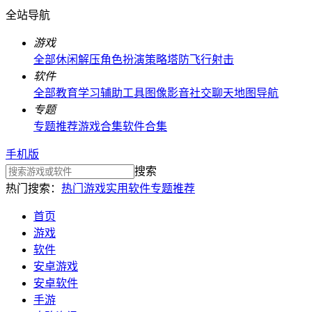
全站导航
游戏
全部
休闲解压
角色扮演
策略塔防
飞行射击
软件
全部
教育学习
辅助工具
图像影音
社交聊天
地图导航
专题
专题推荐
游戏合集
软件合集
手机版
搜索
热门搜索：
热门游戏
实用软件
专题推荐
首页
游戏
软件
安卓游戏
安卓软件
手游