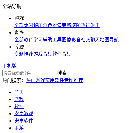
全站导航
游戏
全部
休闲解压
角色扮演
策略塔防
飞行射击
软件
全部
教育学习
辅助工具
图像影音
社交聊天
地图导航
专题
专题推荐
游戏合集
软件合集
手机版
搜索
热门搜索：
热门游戏
实用软件
专题推荐
首页
游戏
软件
安卓游戏
安卓软件
手游