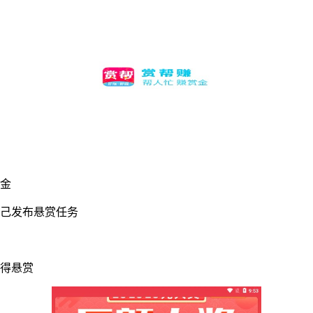
赏金
自己发布悬赏任务
获得悬赏