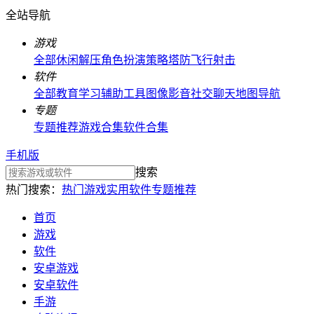
全站导航
游戏
全部
休闲解压
角色扮演
策略塔防
飞行射击
软件
全部
教育学习
辅助工具
图像影音
社交聊天
地图导航
专题
专题推荐
游戏合集
软件合集
手机版
搜索
热门搜索：
热门游戏
实用软件
专题推荐
首页
游戏
软件
安卓游戏
安卓软件
手游