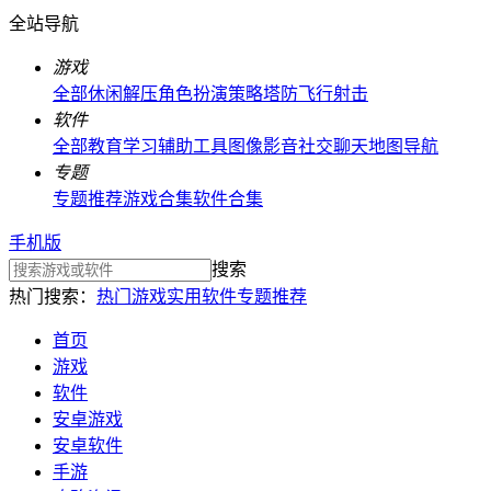
全站导航
游戏
全部
休闲解压
角色扮演
策略塔防
飞行射击
软件
全部
教育学习
辅助工具
图像影音
社交聊天
地图导航
专题
专题推荐
游戏合集
软件合集
手机版
搜索
热门搜索：
热门游戏
实用软件
专题推荐
首页
游戏
软件
安卓游戏
安卓软件
手游