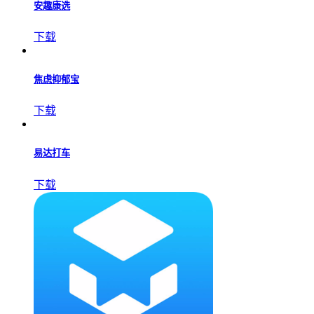
下载
安趣康选
下载
焦虑抑郁宝