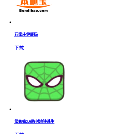
石家庄健康码
下载
绿蜘蛛2.9防封地铁逃生