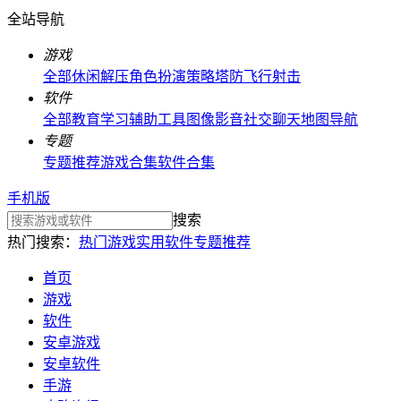
全站导航
游戏
全部
休闲解压
角色扮演
策略塔防
飞行射击
软件
全部
教育学习
辅助工具
图像影音
社交聊天
地图导航
专题
专题推荐
游戏合集
软件合集
手机版
搜索
热门搜索：
热门游戏
实用软件
专题推荐
首页
游戏
软件
安卓游戏
安卓软件
手游