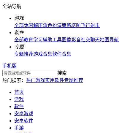
全站导航
游戏
全部
休闲解压
角色扮演
策略塔防
飞行射击
软件
全部
教育学习
辅助工具
图像影音
社交聊天
地图导航
专题
专题推荐
游戏合集
软件合集
手机版
搜索
热门搜索：
热门游戏
实用软件
专题推荐
首页
游戏
软件
安卓游戏
安卓软件
手游