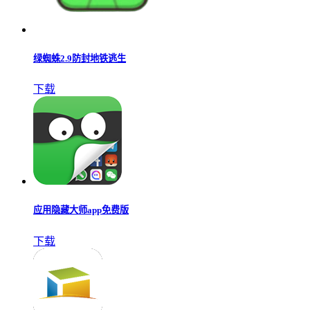
绿蜘蛛2.9防封地铁逃生
下载
应用隐藏大师app免费版
下载