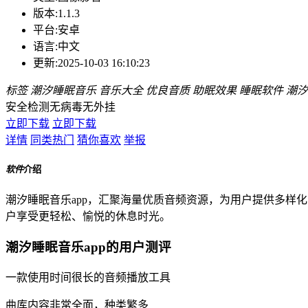
版本:
1.1.3
平台:
安卓
语言:
中文
更新:
2025-10-03 16:10:23
标签
潮汐睡眠音乐
音乐大全
优良音质
助眠效果
睡眠软件
潮汐
安全检测
无病毒
无外挂
立即下载
立即下载
详情
同类热门
猜你喜欢
举报
软件
介绍
潮汐睡眠音乐app，汇聚海量优质音频资源，为用户提供多样
户享受更轻松、愉悦的休息时光。
潮汐睡眠音乐app的用户测评
一款使用时间很长的音频播放工具
曲库内容非常全面，种类繁多