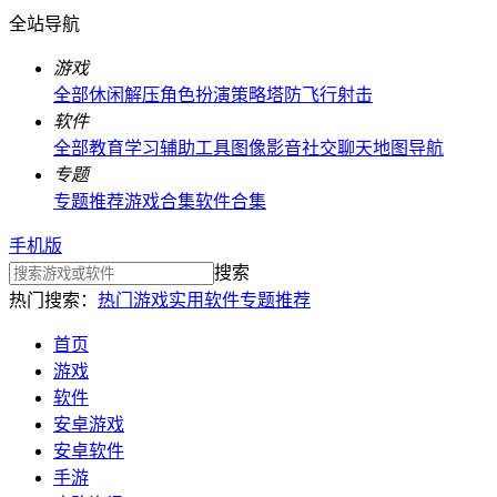
全站导航
游戏
全部
休闲解压
角色扮演
策略塔防
飞行射击
软件
全部
教育学习
辅助工具
图像影音
社交聊天
地图导航
专题
专题推荐
游戏合集
软件合集
手机版
搜索
热门搜索：
热门游戏
实用软件
专题推荐
首页
游戏
软件
安卓游戏
安卓软件
手游