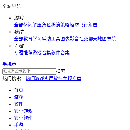
全站导航
游戏
全部
休闲解压
角色扮演
策略塔防
飞行射击
软件
全部
教育学习
辅助工具
图像影音
社交聊天
地图导航
专题
专题推荐
游戏合集
软件合集
手机版
搜索
热门搜索：
热门游戏
实用软件
专题推荐
首页
游戏
软件
安卓游戏
安卓软件
手游