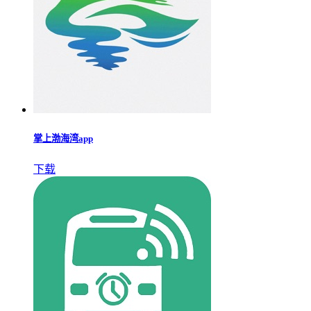
小财大用
下载
蓝云安环宝