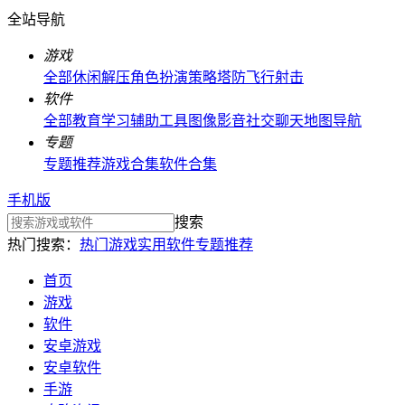
全站导航
游戏
全部
休闲解压
角色扮演
策略塔防
飞行射击
软件
全部
教育学习
辅助工具
图像影音
社交聊天
地图导航
专题
专题推荐
游戏合集
软件合集
手机版
搜索
热门搜索：
热门游戏
实用软件
专题推荐
首页
游戏
软件
安卓游戏
安卓软件
手游