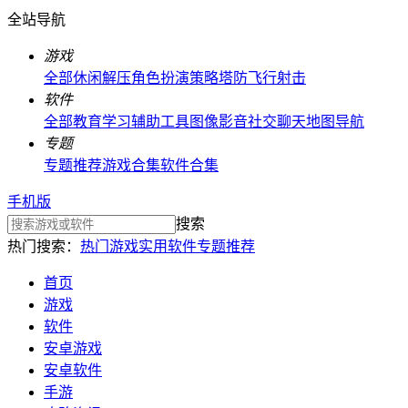
全站导航
游戏
全部
休闲解压
角色扮演
策略塔防
飞行射击
软件
全部
教育学习
辅助工具
图像影音
社交聊天
地图导航
专题
专题推荐
游戏合集
软件合集
手机版
搜索
热门搜索：
热门游戏
实用软件
专题推荐
首页
游戏
软件
安卓游戏
安卓软件
手游