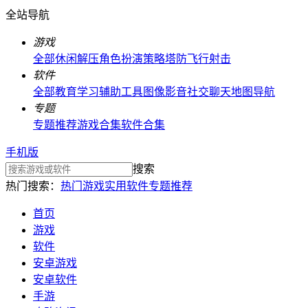
全站导航
游戏
全部
休闲解压
角色扮演
策略塔防
飞行射击
软件
全部
教育学习
辅助工具
图像影音
社交聊天
地图导航
专题
专题推荐
游戏合集
软件合集
手机版
搜索
热门搜索：
热门游戏
实用软件
专题推荐
首页
游戏
软件
安卓游戏
安卓软件
手游