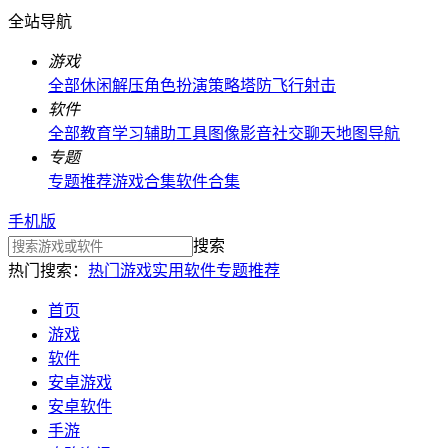
全站导航
游戏
全部
休闲解压
角色扮演
策略塔防
飞行射击
软件
全部
教育学习
辅助工具
图像影音
社交聊天
地图导航
专题
专题推荐
游戏合集
软件合集
手机版
搜索
热门搜索：
热门游戏
实用软件
专题推荐
首页
游戏
软件
安卓游戏
安卓软件
手游