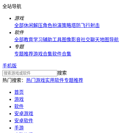
全站导航
游戏
全部
休闲解压
角色扮演
策略塔防
飞行射击
软件
全部
教育学习
辅助工具
图像影音
社交聊天
地图导航
专题
专题推荐
游戏合集
软件合集
手机版
搜索
热门搜索：
热门游戏
实用软件
专题推荐
首页
游戏
软件
安卓游戏
安卓软件
手游