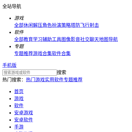
全站导航
游戏
全部
休闲解压
角色扮演
策略塔防
飞行射击
软件
全部
教育学习
辅助工具
图像影音
社交聊天
地图导航
专题
专题推荐
游戏合集
软件合集
手机版
搜索
热门搜索：
热门游戏
实用软件
专题推荐
首页
游戏
软件
安卓游戏
安卓软件
手游