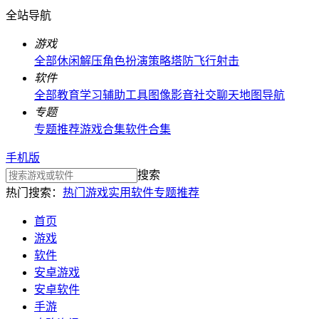
全站导航
游戏
全部
休闲解压
角色扮演
策略塔防
飞行射击
软件
全部
教育学习
辅助工具
图像影音
社交聊天
地图导航
专题
专题推荐
游戏合集
软件合集
手机版
搜索
热门搜索：
热门游戏
实用软件
专题推荐
首页
游戏
软件
安卓游戏
安卓软件
手游