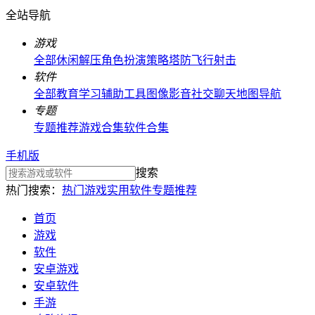
全站导航
游戏
全部
休闲解压
角色扮演
策略塔防
飞行射击
软件
全部
教育学习
辅助工具
图像影音
社交聊天
地图导航
专题
专题推荐
游戏合集
软件合集
手机版
搜索
热门搜索：
热门游戏
实用软件
专题推荐
首页
游戏
软件
安卓游戏
安卓软件
手游