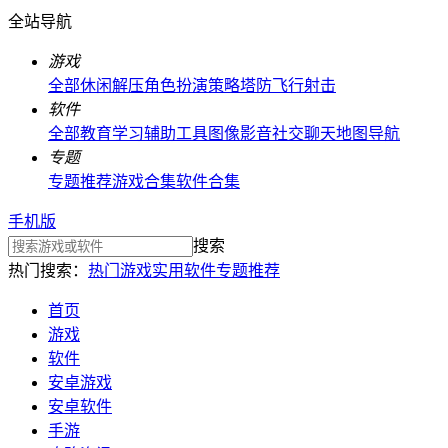
全站导航
游戏
全部
休闲解压
角色扮演
策略塔防
飞行射击
软件
全部
教育学习
辅助工具
图像影音
社交聊天
地图导航
专题
专题推荐
游戏合集
软件合集
手机版
搜索
热门搜索：
热门游戏
实用软件
专题推荐
首页
游戏
软件
安卓游戏
安卓软件
手游