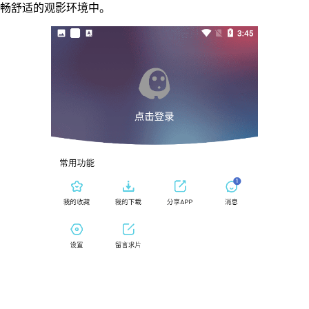
流畅舒适的观影环境中。