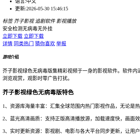
语言:
中文
更新:
2026-05-30 15:46:15
标签
芥子影视
追剧软件
影视播放
安全检测
无病毒
无外挂
立即下载
立即下载
详情
同类热门
猜你喜欢
举报
游戏
介绍
芥子影视绿色无病毒版集精彩视频于一身的影视软件。软件内
浏览观赏，观影时零广告打扰。
芥子影视绿色无病毒版特色
1、资源库海量丰富：汇集全球范围内热门影视作品，无论是
2、蓝光高清画质：支持正版高清播放源，加载速度快，画面
3、实时更新资源：影视剧、电影与各大平台同步更新，让用